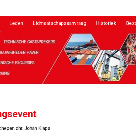
Leden
Lidmaatschapsaanvraag
Historiek
Bez
ngsevent
hepen dhr. Johan Klaps