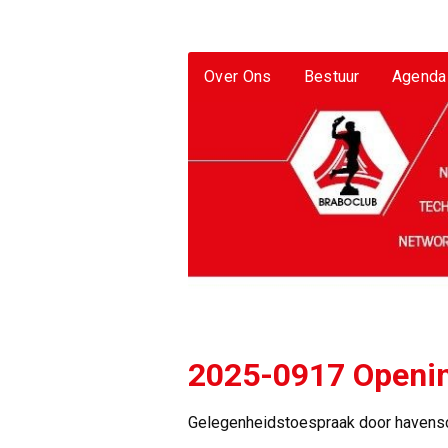
Over Ons
Bestuur
Agenda
2025-0917 Openi
Gelegenheidstoespraak door havensc